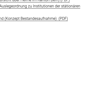
uslegeordnung zu Institutionen der stätionären
emand (Konzept Bestandesaufnahme)
 LPEP et Projet OAEC