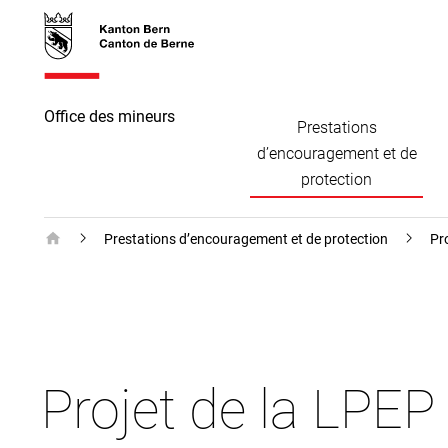
Accès
skiplink.toNavigation
skiplink.toStartPage
Accès
direct
direct à
au
la
contenu
recherche
Office des mineurs
Prestations
d’encouragement et de
protection
Office des mineurs - Page d’accueil
Prestations d’encouragement et de protection
Pr
Projet de la LPEP